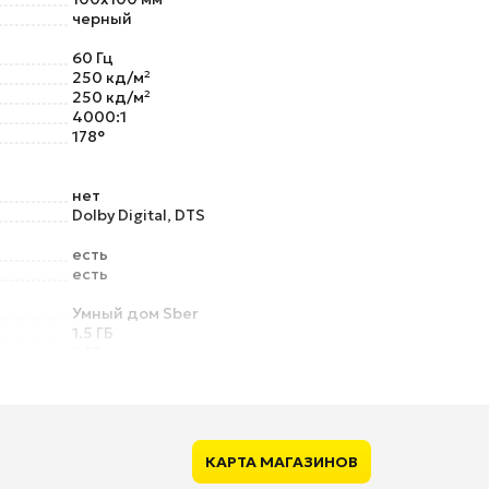
черный
60 Гц
250 кд/м²
250 кд/м²
4000:1
178°
нет
Dolby Digital, DTS
есть
есть
Умный дом Sber
1.5 ГБ
8 ГБ
оптический
есть
есть
КАРТА МАГАЗИНОВ
есть