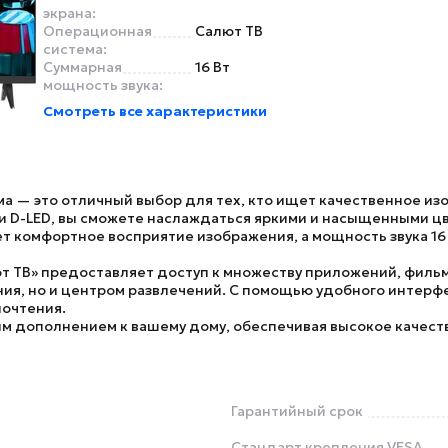
экрана:
Операционная
Салют ТВ
система:
Суммарная
16 Вт
мощность звука:
Смотреть все характеристики
ма — это отличный выбор для тех, кто ищет качественное и
 D-LED, вы сможете наслаждаться яркими и насыщенными цве
т комфортное восприятие изображения, а мощность звука 16 
т ТВ» предоставляет доступ к множеству приложений, фильмо
ия, но и центром развлечений. С помощью удобного интерфе
почтения.
м дополнением к вашему дому, обеспечивая высокое качест
Гарантийный срок
Стандарт крепления VESA