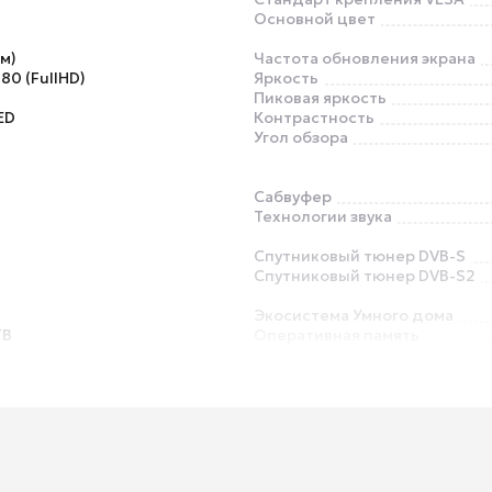
Основной цвет
см)
Частота обновления экрана
80 (FullHD)
Яркость
Пиковая яркость
ED
Контрастность
Угол обзора
Сабвуфер
Технологии звука
Спутниковый тюнер DVB-S
Спутниковый тюнер DVB-S2
Экосистема Умного дома
ТВ
Оперативная память
Встроенная память
алют
Выход аудио S/PDIF
Выход на наушники
Слот CI / PCMCIA
Ethernet (LAN)