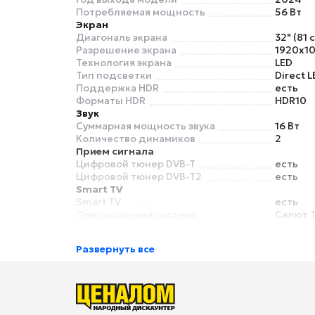
Потребляемая мощность
56 Вт
Экран
Диагональ экрана
32" (81 
Разрешение экрана
1920x10
Технология экрана
LED
Тип подсветки
Direct L
Поддержка HDR
есть
Форматы HDR
HDR10
Звук
Суммарная мощность звука
16 Вт
Количество динамиков
2
Прием сигнала
Цифровой тюнер DVB-T
есть
Цифровой тюнер DVB-T2
есть
Smart TV
Smart TV
есть
Операционная система
Салют 
Голосовое управление
есть
Голосовой помощник
Sber С
Развернуть все
Разъемы и интерфейсы
Антенный вход
есть
Вход HDMI
3
Версия HDMI
2.1
USB Type-A
2