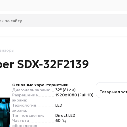
визоры
ber SDX-32F2139
Основные характеристики
Диагональ экрана:
32" (81 см)
Товар недос
Разрешение
1920x1080 (FullHD)
экрана:
Технология
LED
экрана:
Тип подсветки:
Direct LED
Частота
60 Гц
обновления