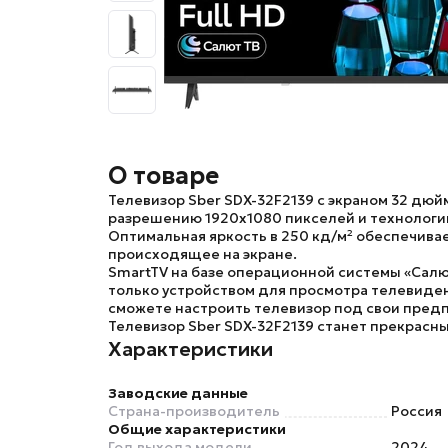
О товаре
Телевизор
Sber SDX-32F2139
с экраном 32 дюй
разрешению 1920x1080 пикселей и технологии
Оптимальная яркость в 250 кд/м² обеспечивае
происходящее на экране.
SmartTV на базе операционной системы «Салю
только устройством для просмотра телевиден
сможете настроить телевизор под свои пред
Телевизор
Sber SDX-32F2139
станет прекрасны
Характеристики
Заводские данные
Страна-производитель
Россия
Общие характеристики
Год выхода модели
2024