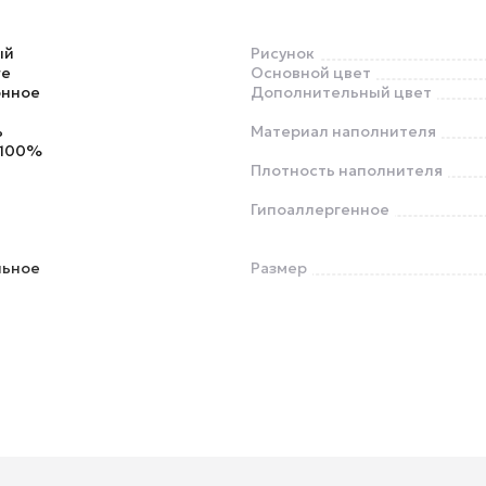
ый
Рисунок
re
Основной цвет
онное
Дополнительный цвет
ь
Материал наполнителя
 100%
Плотность наполнителя
Гипоаллергенное
льное
Размер