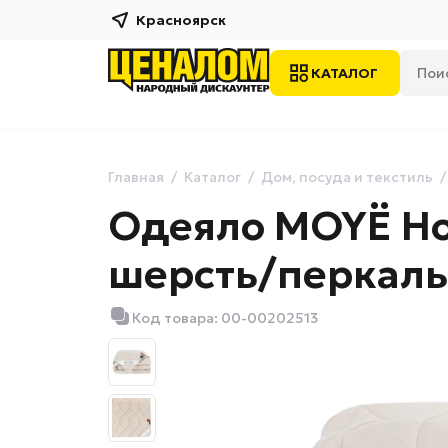
Красноярск
КАТАЛОГ
Главная
Каталог
Дом, посуда и текстиль
Одеяло MOYЁ Ho
шерсть/перкаль
Код товара: 00-00202513