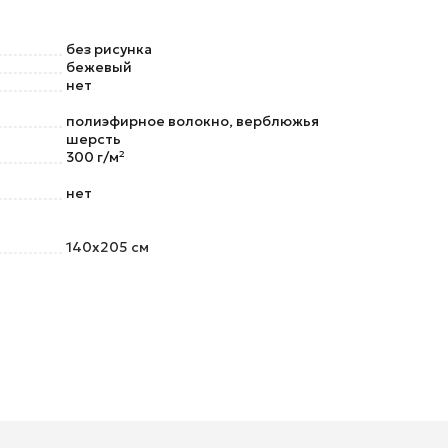
без рисунка
бежевый
нет
полиэфирное волокно, верблюжья
шерсть
300 г/м²
нет
140х205 см