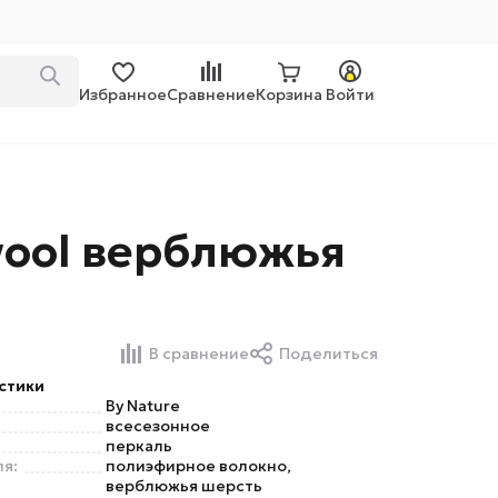
Избранное
Сравнение
Корзина
Войти
wool верблюжья
В сравнение
Поделиться
стики
By Nature
всесезонное
перкаль
я:
полиэфирное волокно,
верблюжья шерсть