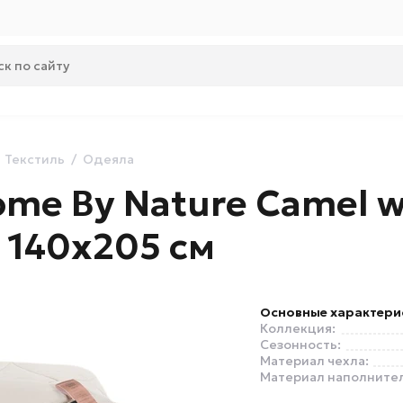
Текстиль
Одеяла
me By Nature Camel 
 140х205 см
Основные характери
Коллекция:
Сезонность:
Материал чехла:
Материал наполнител