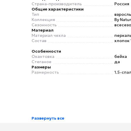
Страна-производитель
Россия
Общие характеристики
Тип
взросл
Коллекция
By Natu
Сезонность
всесез
Материал
Материал чехла
перкал
Состав
хлопок
Особенности
Окантовка
бейка
Стеганое
да
Размеры
Размерность
1.5-спа
Развернуть все