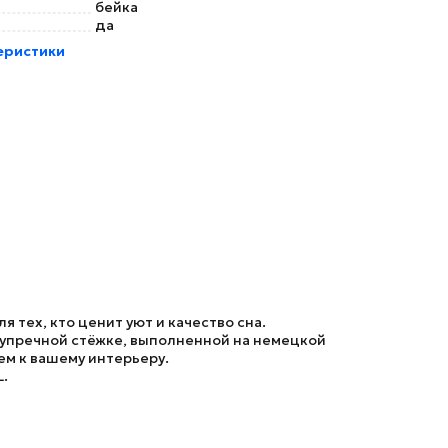
бейка
да
еристики
 тех, кто ценит уют и качество сна.
зупречной стёжке, выполненной на немецкой
ем к вашему интерьеру.
.