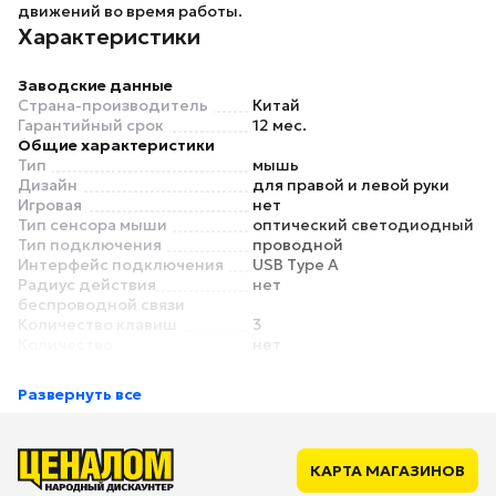
движений во время работы.
Характеристики
Заводские данные
Страна-производитель
Китай
Гарантийный срок
12 мес.
Общие характеристики
Тип
мышь
Дизайн
для правой и левой руки
Игровая
нет
Тип сенсора мыши
оптический светодиодный
Тип подключения
проводной
Интерфейс подключения
USB Type A
Радиус действия
нет
беспроводной связи
Количество клавиш
3
Количество
нет
программируемых клавиш
Длина провода
1.8 м
Развернуть все
Основной цвет
черный
Сенсор
Максимальное разрешение
1000 dpi
сенсора
КАРТА МАГАЗИНОВ
Особенности