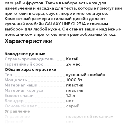
овощей и фруктов. Также в наборе есть нож для
измельчения и насадка для теста, которые помогут вам
приготовить фарш, соусы, пюре и многое другое.
Компактный размер и стильный дизайн делают
кухонный комбайн
GALAXY LINE GL2314
отличным
выбором для любой кухни. Он станет вашим надёжным
помощником в приготовлении разнообразных блюд.
Характеристики
Заводские данные
Страна-производитель
Китай
Гарантийный срок
24 мес.
Общие характеристики
Тип
кухонный комбайн
Мощность
1000 Вт
Материал чаши
пластик
Материал корпуса
пластик
Емкость чаши
1.2 л
Блендер
нет
Основной цвет
серый
Управление
Управление
поворотный механизм
Дисплей
нет
Режимы