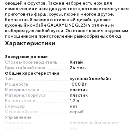
овощей и фруктов. Также в наборе есть нож для
измельчения и насадка для теста, которые помогут вам
приготовить фарш, соусы, пюре и многое другое.
Компактный размер и стильный дизайн делают
кухонный комбайн
GALAXY LINE GL2314
отличным
выбором для любой кухни. Он станет вашим надёжным
помощником в приготовлении разнообразных блюд.
Характеристики
Заводские данные
Страна-производитель
Китай
Гарантийный срок
24 мес.
Общие характеристики
Тип
кухонный комбайн
Мощность
1000 Вт
Материал чаши
пластик
Материал корпуса
пластик
Емкость чаши
1.2 л
Блендер
нет
Основной цвет
серый
Управление
Управление
поворотный механизм
Дисплей
нет
Режимы