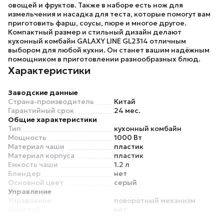
овощей и фруктов. Также в наборе есть нож для
измельчения и насадка для теста, которые помогут вам
приготовить фарш, соусы, пюре и многое другое.
Компактный размер и стильный дизайн делают
кухонный комбайн
GALAXY LINE GL2314
отличным
выбором для любой кухни. Он станет вашим надёжным
помощником в приготовлении разнообразных блюд.
Характеристики
Заводские данные
Страна-производитель
Китай
Гарантийный срок
24 мес.
Общие характеристики
Тип
кухонный комбайн
Мощность
1000 Вт
Материал чаши
пластик
Материал корпуса
пластик
Емкость чаши
1.2 л
Блендер
нет
Основной цвет
серый
Управление
Управление
поворотный механизм
Дисплей
нет
Режимы