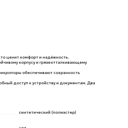
кто ценит комфорт и надёжность.
тойчивому корпусу и грязеотталкивающему
 микропоры обеспечивают сохранность
ный доступ к устройству и документам. Два
синтетический (полиэстер)
нет