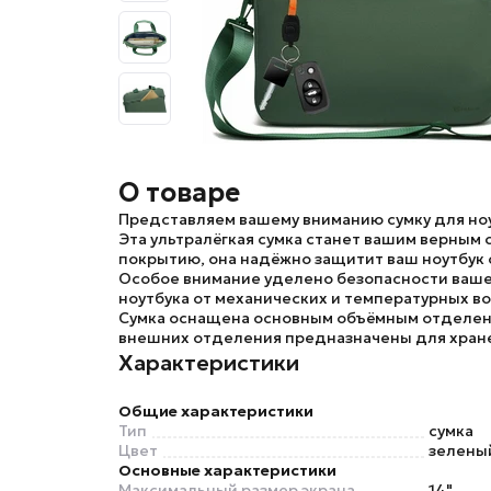
О товаре
Представляем вашему вниманию
сумку для но
Эта ультралёгкая сумка станет вашим верным
покрытию, она надёжно защитит ваш ноутбук от
Особое внимание уделено безопасности вашег
ноутбука от механических и температурных в
Сумка оснащена основным объёмным отделени
внешних отделения предназначены для хране
Характеристики
Общие характеристики
Тип
сумка
Цвет
зелены
Основные характеристики
Максимальный размер экрана
14"