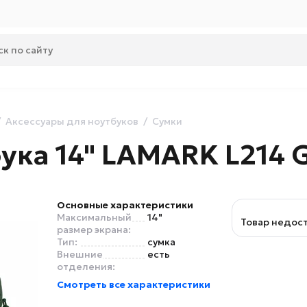
Аксессуары для ноутбуков
Сумки
ука 14" LAMARK L214 
Основные характеристики
Максимальный
14"
Товар недос
размер экрана:
Тип:
сумка
Внешние
есть
отделения:
Смотреть все характеристики