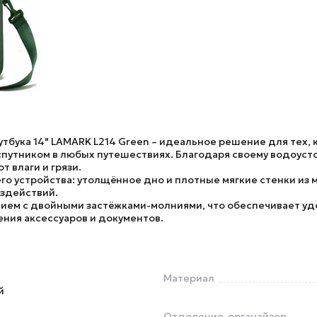
утбука 14" LAMARK L214 Green
– идеальное решение для тех, 
 спутником в любых путешествиях. Благодаря своему водоус
 влаги и грязи.
о устройства: утолщённое дно и плотные мягкие стенки из
оздействий.
ем с двойными застёжками-молниями, что обеспечивает удоб
ния аксессуаров и документов.
Материал
й
Отделение-органайзер