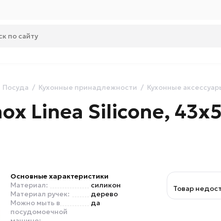
Посуда
Кухонные принадлежности
Кухонные аксессуар
ox Linea Silicone, 43х5
Основные характеристики
Материал:
силикон
Товар недос
Материал ручек:
дерево
Можно мыть в
да
посудомоечной
машине: