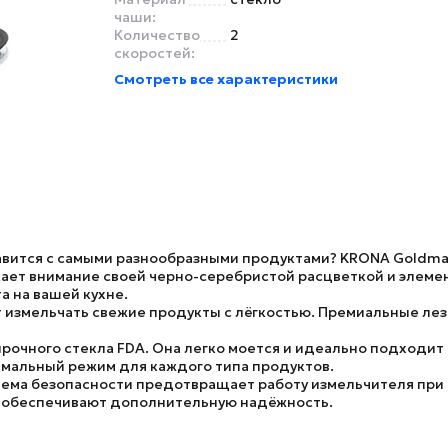
чаши:
Количество
2
скоростей:
Смотреть все характеристики
вится с самыми разнообразными продуктами?
KRONA Goldmas
кает внимание своей черно-серебристой расцветкой и элеме
а на вашей кухне.
 измельчать свежие продукты с лёгкостью. Премиальные
лез
прочного стекла FDA
. Она легко моется и идеально подходит
имальный режим для каждого типа продуктов.
тема безопасности предотвращает работу измельчителя при
а обеспечивают дополнительную надёжность.