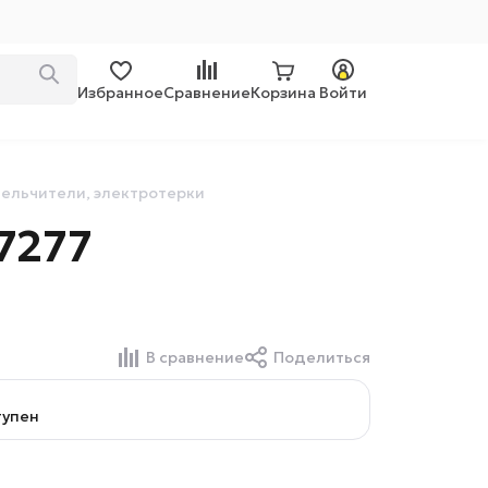
Избранное
Сравнение
Корзина
Войти
ельчители, электротерки
7277
В сравнение
Поделиться
тупен