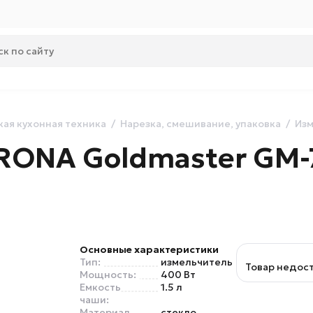
ая кухонная техника
Нарезка, смешивание, упаковка
Изм
RONA Goldmaster GM-
Основные характеристики
Тип:
измельчитель
Товар недос
Мощность:
400 Вт
Емкость
1.5 л
чаши:
Материал
стекло