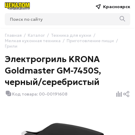
Красноярск
Главная
Каталог
Техника для кухни
Мелкая кухонная техника
Приготовление пищи
Грили
Электрогриль KRONA
Goldmaster GM-7450S,
черный/серебристый
Код товара: 00-00191608