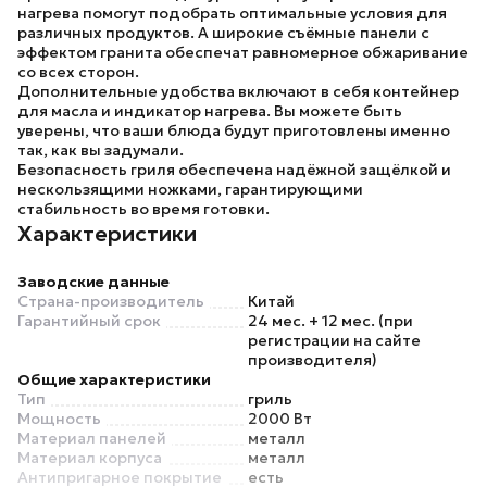
нагрева
помогут подобрать оптимальные условия для
различных продуктов. А широкие съёмные панели с
эффектом гранита обеспечат равномерное обжаривание
со всех сторон.
Дополнительные удобства включают в себя
контейнер
для масла
и индикатор нагрева. Вы можете быть
уверены, что ваши блюда будут приготовлены именно
так, как вы задумали.
Безопасность гриля обеспечена надёжной защёлкой и
нескользящими ножками, гарантирующими
стабильность во время готовки.
Характеристики
Заводские данные
Страна-производитель
Китай
Гарантийный срок
24 мес. + 12 мес. (при
регистрации на сайте
производителя)
Общие характеристики
Тип
гриль
Мощность
2000 Вт
Материал панелей
металл
Материал корпуса
металл
Антипригарное покрытие
есть