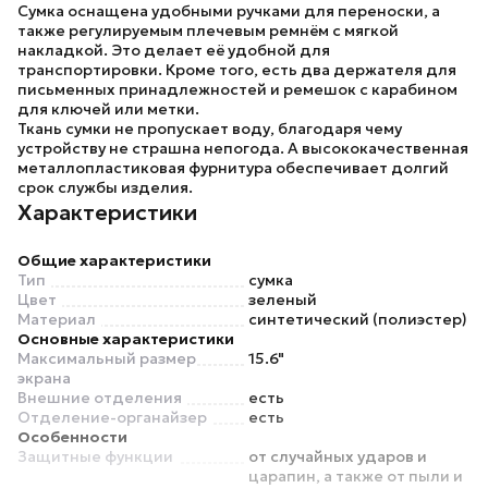
Сумка оснащена удобными ручками для переноски, а
также регулируемым плечевым ремнём с мягкой
накладкой. Это делает её удобной для
транспортировки. Кроме того, есть два держателя для
письменных принадлежностей и ремешок с карабином
для ключей или метки.
Ткань сумки не пропускает воду, благодаря чему
устройству не страшна непогода. А высококачественная
металлопластиковая фурнитура обеспечивает долгий
срок службы изделия.
Характеристики
Общие характеристики
Тип
сумка
Цвет
зеленый
Материал
синтетический (полиэстер)
Основные характеристики
Максимальный размер
15.6"
экрана
Внешние отделения
есть
Отделение-органайзер
есть
Особенности
Защитные функции
от случайных ударов и
царапин, а также от пыли и