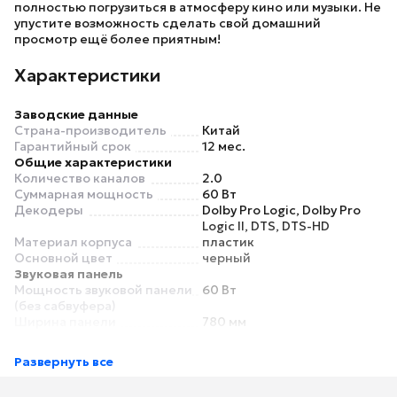
полностью погрузиться в атмосферу кино или музыки. Не
упустите возможность сделать свой домашний
просмотр ещё более приятным!
Характеристики
Заводские данные
Страна-производитель
Китай
Гарантийный срок
12 мес.
Общие характеристики
Количество каналов
2.0
Суммарная мощность
60 Вт
Декодеры
Dolby Pro Logic, Dolby Pro
Logic II, DTS, DTS-HD
Материал корпуса
пластик
Основной цвет
черный
Звуковая панель
Мощность звуковой панели
60 Вт
(без сабвуфера)
Ширина панели
780 мм
Глубина панели
60 мм
Высота панели
58 мм
Развернуть все
Вес панели
2.2 кг
Сабвуфер