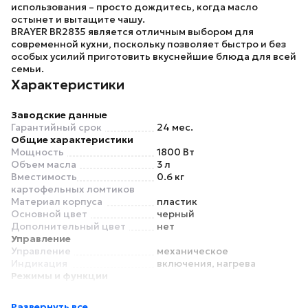
использования – просто дождитесь, когда масло
остынет и вытащите чашу.
BRAYER BR2835
является отличным выбором для
современной кухни, поскольку позволяет быстро и без
особых усилий приготовить вкуснейшие блюда для всей
семьи.
Характеристики
Заводские данные
Гарантийный срок
24 мес.
Общие характеристики
Мощность
1800 Вт
Объем масла
3 л
Вместимость
0.6 кг
картофельных ломтиков
Материал корпуса
пластик
Основной цвет
черный
Дополнительный цвет
нет
Управление
Управление
механическое
Индикация
включения, нагрева
Режимы и функции
Регулировка температуры
есть
Максимальная
190°C
Развернуть все