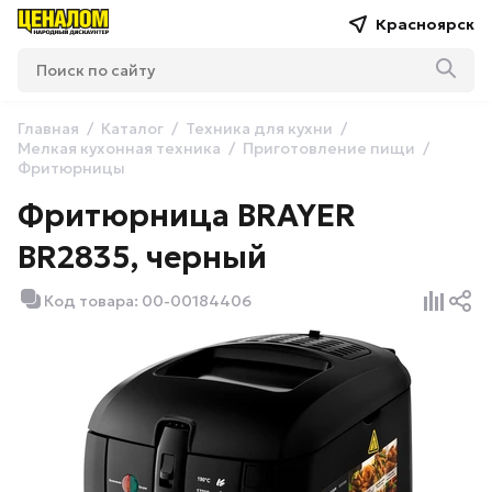
Красноярск
Главная
Каталог
Техника для кухни
Мелкая кухонная техника
Приготовление пищи
Фритюрницы
Фритюрница BRAYER
BR2835, черный
Код товара: 00-00184406