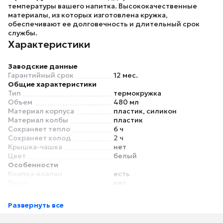
температуры вашего напитка. Высококачественные
материалы, из которых изготовлена кружка,
обеспечивают ее долговечность и длительный срок
службы.
Характеристики
Заводские данные
Гарантийный срок
12 мес.
Общие характеристики
Тип
термокружка
Объем
480 мл
Материал корпуса
пластик, силикон
Материал колбы
пластик
Сохраняет тепло
6 ч
Сохраняет холод
2 ч
Крышка-чашка
нет
Цвет
белый
Особенности
Кнопка-клапан
есть
Ручка
нет
Ремень для переноски
нет
Можно мыть в
да
Развернуть все
посудомоечной машине
Размеры