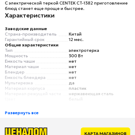
С электрической теркой
CENTEK CT-1382
приготовление
блюд станет еще проще и быстрее.
Характеристики
Заводские данные
Страна-производитель
Китай
Гарантийный срок
12 мес.
Общие характеристики
Тип
электротерка
Мощность
300 Вт
Емкость чаши
нет
Материал чаши
нет
Блендер
нет
Емкость блендера
нет
Мультирезка
да
Материал корпуса
пластик
Материал режущей части
нержавеющая сталь
Цвет
белый
Насадки
Количество насадок
5
Развернуть все
Терка
есть
Мельничка
нет
Универсальный нож
нет
Эмульсионная насадка
нет
КАРТА МАГАЗИНОВ