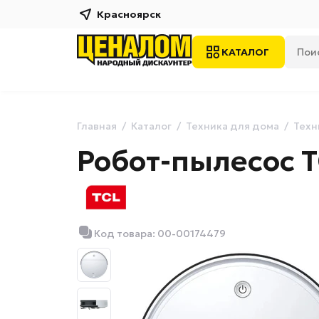
Красноярск
КАТАЛОГ
Главная
Каталог
Техника для дома
Техн
Робот-пылесос T
Код товара: 00-00174479