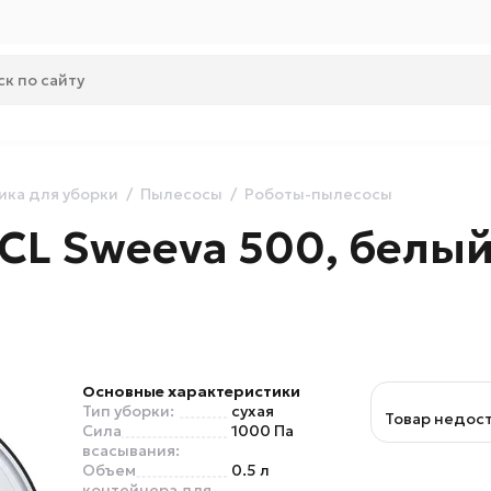
ика для уборки
Пылесосы
Роботы-пылесосы
CL Sweeva 500, белы
Основные характеристики
Тип уборки:
сухая
Товар недос
Сила
1000 Па
всасывания:
Объем
0.5 л
контейнера для