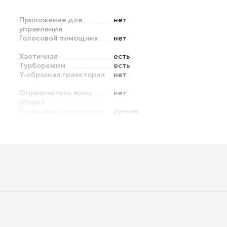
Приложение для
нет
управления
Голосовой помощник
нет
Хаотичная
есть
Турборежим
есть
Y-образная траектория
нет
Ограничитель зоны
нет
уборки
Установка на зарядное
ручная
устройство
Контроль подачи воды
нет
Дисплей
нет
Уровень шума
55 дБ
Экосистема Умного
нет