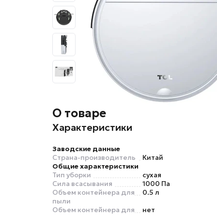
О товаре
Характеристики
Заводские данные
Страна-производитель
Китай
Общие характеристики
Тип уборки
сухая
Сила всасывания
1000 Па
Объем контейнера для
0.5 л
пыли
Объем контейнера для
нет