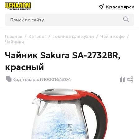
Красноярск
Главная
Каталог
Техника для кухни
Чай и кофе
Чайники
Чайник Sakura SA-2732BR,
красный
Код товара: ГЛ000164804