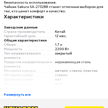
безопасность использования.
Чайник
Sakura SA-2732BR
станет отличным выбором для
тех, кто ценит комфорт и качество.
Характеристики
Заводские данные
Страна-производитель
Китай
Гарантийный срок
12 мес.
Общие характеристики
Объем
1.7 л
Мощность
2200 Вт
Тип нагревательного
закрытый
элемента
Покрытие нагревательного
нержавеющая сталь
элемента
Материал корпуса
металл, стекло, пластик
Материал колбы
стекло
Двойные стенки
нет
Фильтр в носике
есть
Основной цвет
красный
Дополнительный цвет
черный
Развернуть все
Управление
Управление
кнопочное
Управление со смартфона
нет