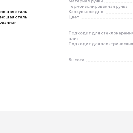
Материал ручки
Термоизолированная ручка
еющая сталь
Капсульное дно
еющая сталь
Цвет
ованная
Подходит для стеклокерами
плит
Подходит для электрических
Высота