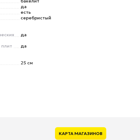
бакелит
да
есть
серебристый
ческих
да
 плит
да
25 см
КАРТА МАГАЗИНОВ