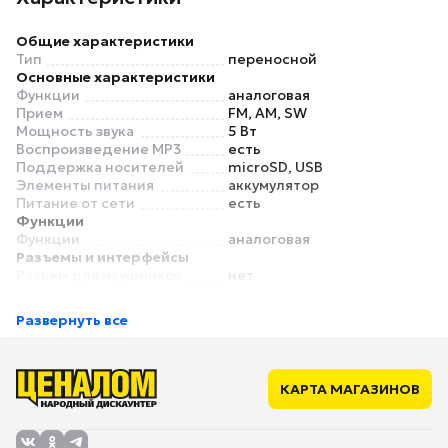
Общие характеристики
Тип
переносной
Основные характеристики
Функции
аналоговая
Прием
FM, АМ, SW
Мощность звука
5 Вт
Воспроизведение MP3
есть
Поддержка носителей
microSD, USB
Элементы питания
аккумулятор
Питание от сети
есть
Функции
Функции
аналоговая
Разъемы и интерфейсы
Разъем для наушников
нет
Развернуть все
КАРТА МАГАЗИНОВ