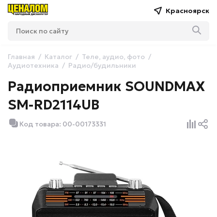
Красноярск
Главная
Каталог
Теле, аудио, фото
Аудиотехника
Радио/будильники
Радиоприемник SOUNDMAX
SM-RD2114UB
Код товара: 00-00173331