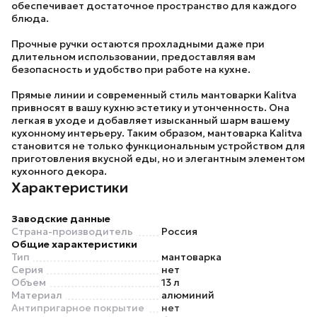
обеспечивает достаточное пространство для каждого
блюда.
Прочные ручки остаются прохладными даже при
длительном использовании, предоставляя вам
безопасность и удобство при работе на кухне.
Прямые линии и современный стиль мантоварки
Kalitva
привносят в вашу кухню эстетику и утонченность. Она
легкая в уходе и добавляет изысканный шарм вашему
кухонному интерьеру. Таким образом, мантоварка
Kalitva
становится не только функциональным устройством для
приготовления вкусной еды, но и элегантным элементом
кухонного декора.
Характеристики
Заводские данные
Страна-производитель
Россия
Общие характеристики
Тип
мантоварка
Серия
нет
Объем
13 л
Материал
алюминий
Антипригарное покрытие
нет