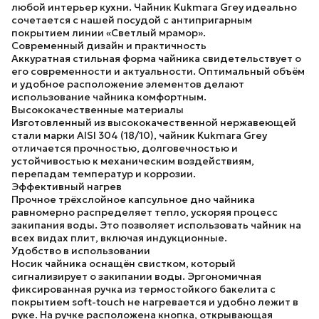
любой интерьер кухни. Чайник Kukmara Grey идеально
сочетается с нашей посудой с антипригарным
покрытием линии «Светлый мрамор».
Современный дизайн и практичность
Аккуратная стильная форма чайника свидетельствует о
его современности и актуальности. Оптимальный объём
и удобное расположение элементов делают
использование чайника комфортным.
Высококачественные материалы
Изготовленный из высококачественной нержавеющей
стали марки AISI 304 (18/10), чайник Kukmara Grey
отличается прочностью, долговечностью и
устойчивостью к механическим воздействиям,
перепадам температур и коррозии.
Эффективный нагрев
Прочное трёхслойное капсульное дно чайника
равномерно распределяет тепло, ускоряя процесс
закипания воды. Это позволяет использовать чайник на
всех видах плит, включая индукционные.
Удобство в использовании
Носик чайника оснащён свистком, который
сигнализирует о закипании воды. Эргономичная
фиксированная ручка из термостойкого бакелита с
покрытием soft-touch не нагревается и удобно лежит в
руке. На ручке расположена кнопка, открывающая