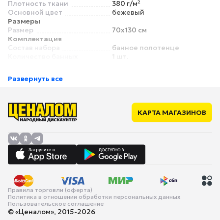
Плотность ткани
380 г/м²
Основной цвет
бежевый
Размеры
Размер
70x130 см
Комплектация
Состав набора
банное полотенце
Количество банных
1 шт.
полотенец
Размеры банного
70х130 cм
Развернуть все
полотенца
Количество полотенец для
нет
лица
Размеры полотенца для
нет
КАРТА МАГАЗИНОВ
лица
Правила торговли (оферта)
Политика в отношении обработки персональных данных
Пользовательское соглашение
© «Ценалом», 2015-2026