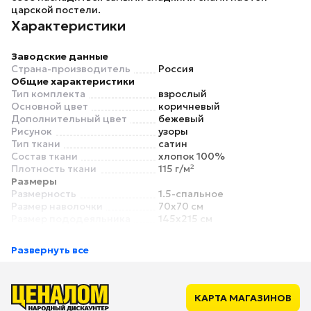
царской постели.
Характеристики
Заводские данные
Страна-производитель
Россия
Общие характеристики
Тип комплекта
взрослый
Основной цвет
коричневый
Дополнительный цвет
бежевый
Рисунок
узоры
Тип ткани
сатин
Состав ткани
хлопок 100%
Плотность ткани
115 г/м²
Размеры
Размерность
1.5-спальное
Размер наволочки
70x70 см
Размер пододеяльника
145x215 см
Размер простыни
150x215 см
Комплектация
Развернуть все
Количество наволочек
2 шт.
Количество
1 шт.
пододеяльников
Простыня в комплекте
есть
КАРТА МАГАЗИНОВ
Дополнительные характеристики