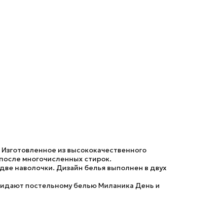
. Изготовленное из высококачественного
 после многочисленных стирок.
две наволочки. Дизайн белья выполнен в двух
ридают постельному белью
Миланика День и