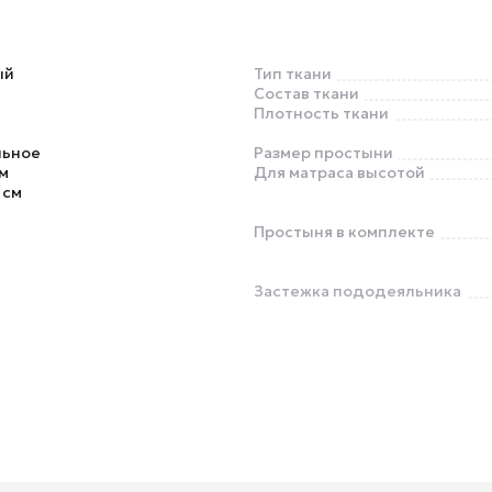
ый
Тип ткани
Состав ткани
Плотность ткани
льное
Размер простыни
м
Для матраса высотой
 см
Простыня в комплекте
Застежка пододеяльника