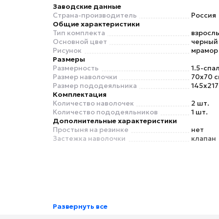
Заводские данные
Страна-производитель
Россия
Общие характеристики
Тип комплекта
взросл
Основной цвет
черный
Рисунок
мрамор
Размеры
Размерность
1.5-спа
Размер наволочки
70x70 с
Размер пододеяльника
145x217
Комплектация
Количество наволочек
2 шт.
Количество пододеяльников
1 шт.
Дополнительные характеристики
Простыня на резинке
нет
Застежка наволочки
клапан
Развернуть все