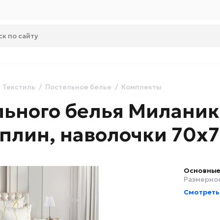
Текстиль
Постельное белье
Комплекты
ьного белья Миланика
оплин, наволочки 70х7
Основные
Размернос
Смотреть