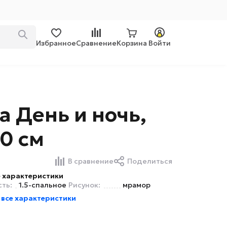
Избранное
Сравнение
Корзина
Войти
 День и ночь,
0 см
В сравнение
Поделиться
 характеристики
ть:
1.5-спальное
Рисунок:
мрамор
 все характеристики