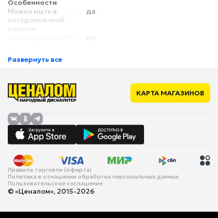
Особенности
Можно мыть в
да
посудомоечной
машине
Подходит для СВЧ
да
Размеры
Длина
19 см
Развернуть все
Высота
2 см
Ширина
19 см
КАРТА МАГАЗИНОВ
Правила торговли (оферта)
Политика в отношении обработки персональных данных
Пользовательское соглашение
© «Ценалом», 2015-2026