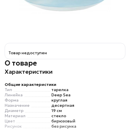
Товар недоступен
О товаре
Характеристики
Общие характеристики
Тип
тарелка
Линейка
Deep Sea
Форма
круглая
Назначение
десертная
Диаметр
19 см
Материал
стекло
Цвет
бирюзовый
Рисунок
без рисунка