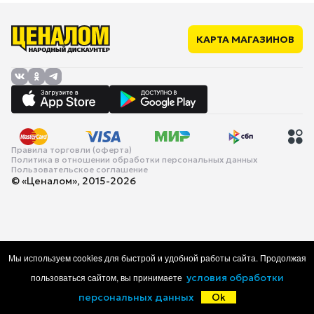
КАРТА МАГАЗИНОВ
Правила торговли (оферта)
Политика в отношении обработки персональных данных
Пользовательское соглашение
© «Ценалом», 2015-2026
Мы используем cookies для быстрой и удобной работы сайта. Продолжая
пользоваться сайтом, вы принимаете
условия обработки
персональных данных
Ok
Главная
Каталог
Корзина
Избранное
Войти