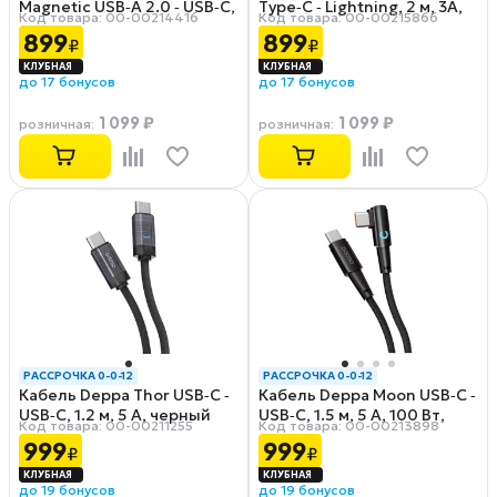
Magnetic USB‑A 2.0 ‑ USB‑C,
Type‑C ‑ Lightning, 2 м, 3A,
Код товара: 00-00214416
Код товара: 00-00215866
1 м, 3 А, черный
белый
899
899
₽
₽
до 17 бонусов
до 17 бонусов
1 099 ₽
1 099 ₽
розничная
:
розничная
:
РАССРОЧКА 0-0-12
РАССРОЧКА 0-0-12
Кабель Deppa Thor USB‑C ‑
Кабель Deppa Moon USB‑C ‑
USB‑C, 1.2 м, 5 А, черный
USB‑C, 1.5 м, 5 А, 100 Вт,
Код товара: 00-00211255
Код товара: 00-00213898
угловой, черный
999
999
₽
₽
до 19 бонусов
до 19 бонусов