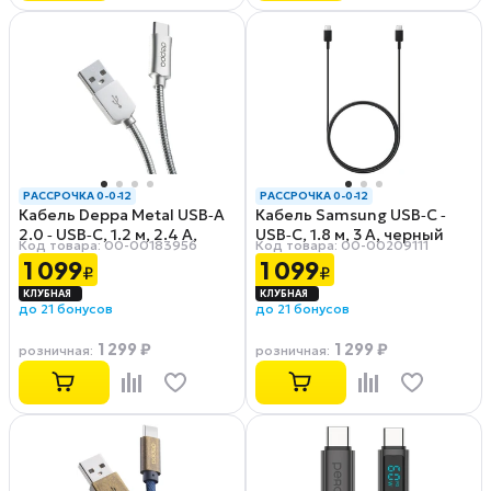
РАССРОЧКА 0-0-12
РАССРОЧКА 0-0-12
Кабель Deppa Metal USB‑A
Кабель Samsung USB‑C ‑
2.0 ‑ USB‑C, 1.2 м, 2.4 A,
USB‑C, 1.8 м, 3 А, черный
Код товара: 00-00183956
Код товара: 00-00209111
стальной
(EP‑DX310JBRGRU)
1 099
1 099
₽
₽
до 21 бонусов
до 21 бонусов
1 299 ₽
1 299 ₽
розничная
:
розничная
: