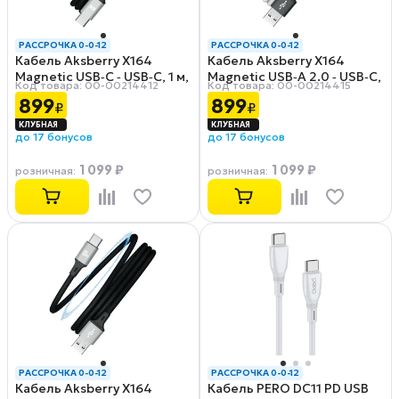
РАССРОЧКА 0-0-12
РАССРОЧКА 0-0-12
Кабель Aksberry X164
Кабель Aksberry X164
Magnetic USB‑C ‑ USB‑C, 1 м,
Magnetic USB‑A 2.0 ‑ USB‑C,
Код товара: 00-00214412
Код товара: 00-00214415
3 А, черный
1 м, 3 А, серый
899
899
₽
₽
до 17 бонусов
до 17 бонусов
1 099 ₽
1 099 ₽
розничная
:
розничная
:
РАССРОЧКА 0-0-12
РАССРОЧКА 0-0-12
Кабель Aksberry X164
Кабель PERO DC11 PD USB