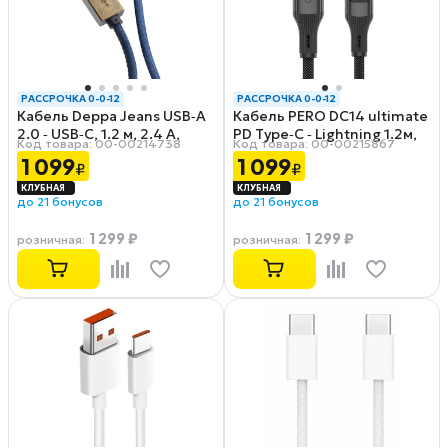
РАССРОЧКА 0-0-12
РАССРОЧКА 0-0-12
Кабель Deppa Jeans USB‑A
Кабель PERO DC14 ultimate
2.0 ‑ USB‑C, 1.2 м, 2.4 А,
PD Type‑C ‑ Lightning 1.2м,
Код товара: 00-00214738
Код товара: 00-00215867
синий (72277)
черный
1 099
1 099
₽
₽
до 21 бонусов
до 21 бонусов
1 299 ₽
1 299 ₽
розничная
:
розничная
: