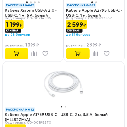
РАССРОЧКА 0-0-12
РАССРОЧКА 0-0-12
Кабель Xiaomi USB‑A 2.0 ‑
Кабель Apple A2795 USB‑С ‑
USB‑С, 1 м, 6 А, белый
USB‑С, 1 м, белый
Код товара: 00-00214586
Код товара: 00-00213567
(BHR4915CN)
(MQKJ3ZM/A)
1 199
2 599
₽
₽
до 23 бонусов
до 51 бонусов
1 399 ₽
2 999 ₽
розничная
:
розничная
:
РАССРОЧКА 0-0-12
Кабель Apple A1739 USB‑C ‑ USB‑C, 2 м, 3.5 А, белый
(MLL82ZM/A)
Код товара: 00-00198570