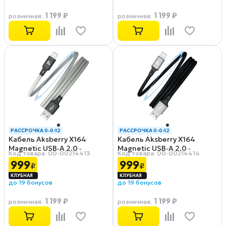
1 199 ₽
1 199 ₽
розничная
:
розничная
:
РАССРОЧКА 0-0-12
РАССРОЧКА 0-0-12
Кабель Aksberry X164
Кабель Aksberry X164
Magnetic USB‑A 2.0 ‑
Magnetic USB‑A 2.0 ‑
Код товара: 00-00214413
Код товара: 00-00214414
Lightning, 1 м, 2.4 А, серый
Lightning, 1 м, 2.4 А, черный
999
999
₽
₽
до 19 бонусов
до 19 бонусов
1 199 ₽
1 199 ₽
розничная
:
розничная
: