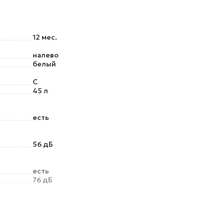
12 мес.
налево
белый
C
45 л
есть
56 дБ
есть
76 дБ