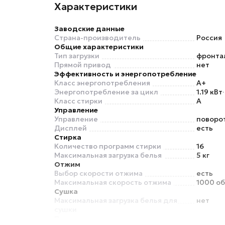
Характеристики
Заводские данные
Страна-производитель
Россия
Общие характеристики
Тип загрузки
фронта
Прямой привод
нет
Эффективность и энергопотребление
Класс энергопотребления
A+
Энергопотребление за цикл
1.19 кВт
Класс стирки
A
Управление
Управление
поворо
Дисплей
есть
Стирка
Количество программ стирки
16
Максимальная загрузка белья
5 кг
Отжим
Выбор скорости отжима
есть
Максимальная скорость отжима
1000 о
Сушка
Максимальная загрузка белья для
нет
сушки
Программы