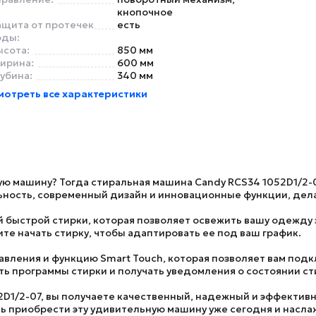
кнопочное
ащита от протечек
есть
оды:
ысота:
850 мм
ирина:
600 мм
лубина:
340 мм
мотреть все характеристики
ую машину? Тогда стиральная машина
Candy RCS34 1052D1/2-
ность, современный дизайн и инновационные функции, дела
быстрой стирки, которая позволяет освежить вашу одежду з
ите начать стирку, чтобы адаптировать ее под ваш график.
вления и функцию Smart Touch, которая позволяет вам подк
ь программы стирки и получать уведомления о состоянии ст
2D1/2-07
, вы получаете качественный, надежный и эффектив
ть приобрести эту удивительную машину уже сегодня и насл