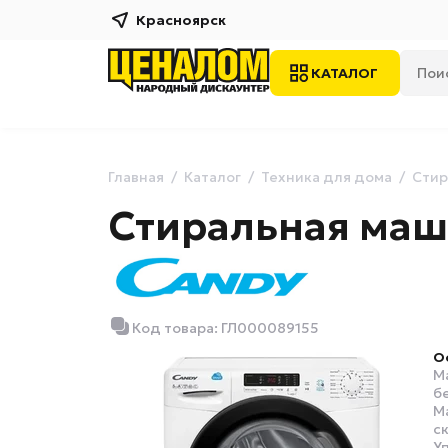
Красноярск
КАТАЛОГ
Главная
Каталог
Техника для дома
Стир
Стиральная маш
Код товара: ГЛ000089155
О
М
б
М
с
У