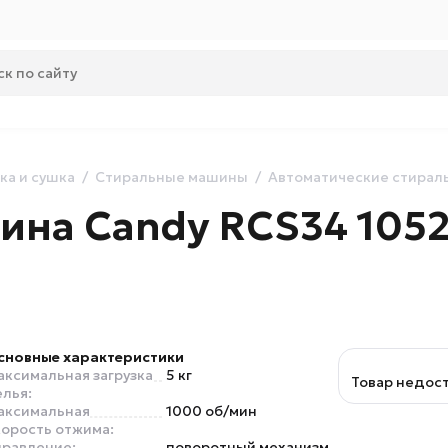
ка и сушка
Стиральные машины
Автоматические стира
ина Candy RCS34 1052
сновные характеристики
аксимальная загрузка
5 кг
Товар недос
елья:
аксимальная
1000 об/мин
корость отжима:
правление:
поворотный механизм,