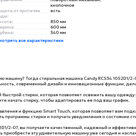
кнопочное
ащита от протечек
есть
оды:
ысота:
850 мм
ирина:
600 мм
лубина:
340 мм
мотреть все характеристики
ую машину? Тогда стиральная машина
Candy RCS34 1052D1/2-
ность, современный дизайн и инновационные функции, дела
быстрой стирки, которая позволяет освежить вашу одежду з
ите начать стирку, чтобы адаптировать ее под ваш график.
вления и функцию Smart Touch, которая позволяет вам подк
ь программы стирки и получать уведомления о состоянии ст
2D1/2-07
, вы получаете качественный, надежный и эффектив
ть приобрести эту удивительную машину уже сегодня и насл