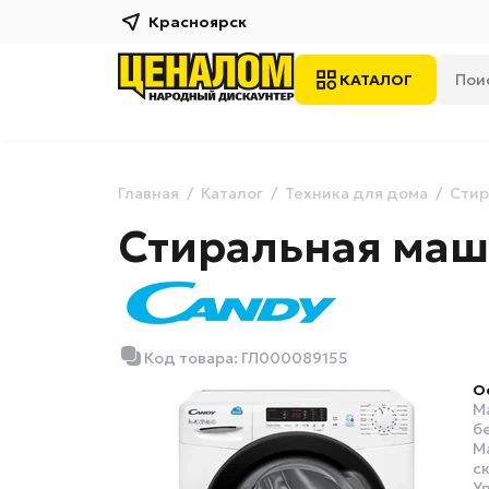
Красноярск
КАТАЛОГ
Главная
Каталог
Техника для дома
Стир
Стиральная маш
Код товара: ГЛ000089155
О
М
б
М
с
У