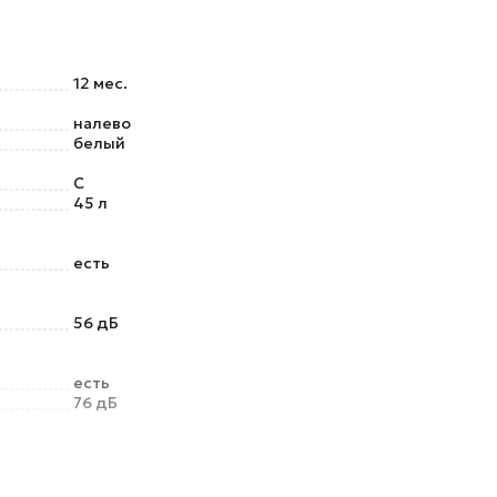
12 мес.
налево
белый
C
45 л
есть
56 дБ
есть
76 дБ