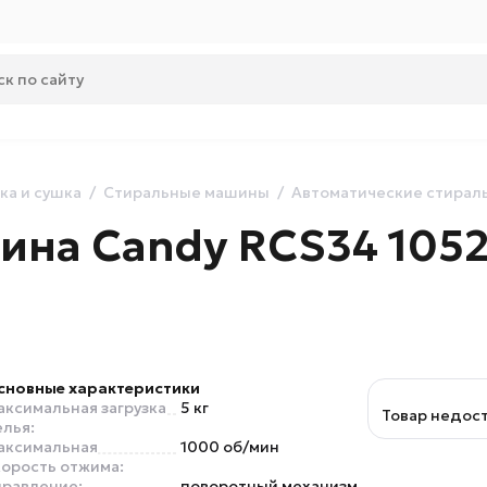
ка и сушка
Стиральные машины
Автоматические стира
ина Candy RCS34 1052
сновные характеристики
аксимальная загрузка
5 кг
Товар недос
елья:
аксимальная
1000 об/мин
корость отжима:
правление:
поворотный механизм,