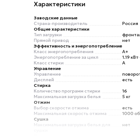
Характеристики
Заводские данные
Страна-производитель
Россия
Общие характеристики
Тип загрузки
фронта
Прямой привод
нет
Эффективность и энергопотребление
Класс энергопотребления
A+
Энергопотребление за цикл
1.19 кВт
Класс стирки
A
Управление
Управление
поворо
Дисплей
есть
Стирка
Количество программ стирки
16
Максимальная загрузка белья
5 кг
Отжим
Выбор скорости отжима
есть
Максимальная скорость отжима
1000 о
Сушка
Максимальная загрузка белья для
нет
сушки
Программы