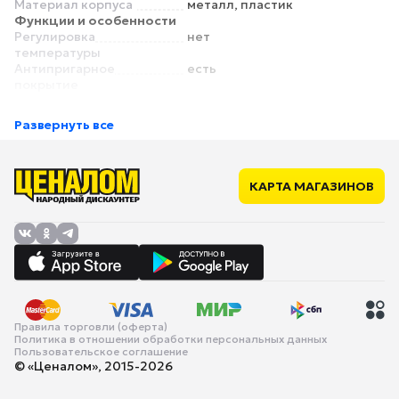
Материал корпуса
металл, пластик
Функции и особенности
Регулировка
нет
температуры
Антипригарное
есть
покрытие
Индикатор работы
есть
Отсек для хранения
есть
Развернуть все
сетевого шнура
Безопасность
Защита от перегрева
нет
Питание
КАРТА МАГАЗИНОВ
Длина сетевого шнура
1 м
Габариты и вес
Ширина
277 мм
Глубина
138 мм
Высота
173 мм
Вес
2.3 кг
Правила торговли (оферта)
Политика в отношении обработки персональных данных
Пользовательское соглашение
© «Ценалом», 2015-2026