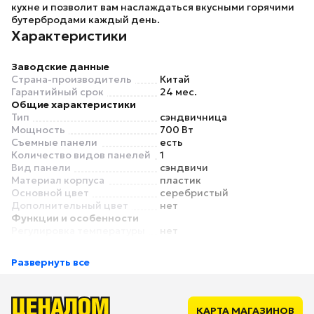
кухне и позволит вам наслаждаться вкусными горячими
бутербродами каждый день.
Характеристики
Заводские данные
Страна-производитель
Китай
Гарантийный срок
24 мес.
Общие характеристики
Тип
сэндвичница
Мощность
700 Вт
Съемные панели
есть
Количество видов панелей
1
Вид панели
сэндвичи
Материал корпуса
пластик
Основной цвет
серебристый
Дополнительный цвет
нет
Функции и особенности
Регулировка температуры
нет
Таймер
нет
Антипригарное покрытие
есть
Развернуть все
Индикатор работы
есть
Отсек для хранения
есть
сетевого шнура
Безопасность
КАРТА МАГАЗИНОВ