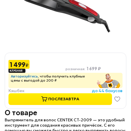
1 499
₽
1 699 ₽
розничная
:
Авторизуйтесь
, чтобы получить клубные
цены с выгодой до 200 ₽
Кэшбек
до 44 бонусов
ПОСЛЕЗАВТРА
О товаре
Выпрямитель для волос
CENTEK CT-2009
— это удобный
инструмент для создания красивых причёсок. С его
помощью вы сможете быстро и легко выпрямить волосы