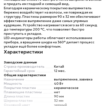
и придать им гладкий и сияющий вид.
Благодаря керамическому покрытию выпрямитель
бережно воздействует на волосы, не повреждая их
структуру. Пластины размером 90 х 32 мм обеспечивают
эффективное выпрямление даже самых упрямых
кудряшек. Устройство нагревается всего за 60 секунд
до температуры 200 °C, что позволяет быстро
приступить к укладке.
LED-индикаторы работы облегчают использование
прибора, а вращение шнура на 360° делает процесс
укладки ещё более комфортным.
Характеристики
Заводские данные
Страна-производитель
Китай
Гарантийный срок
12 мес.
Общие характеристики
Назначение
выпрямление, завивка
Мощность
40 Вт
Покрытие пластин
керамическое
Плавающие пластины
нет
Длина пластин
90 мм
Ширина пластин
32 мм
Основной цвет
черный