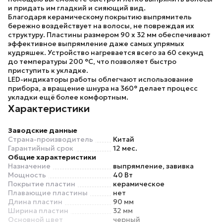
и придать им гладкий и сияющий вид.
Благодаря керамическому покрытию выпрямитель
бережно воздействует на волосы, не повреждая их
структуру. Пластины размером 90 х 32 мм обеспечивают
эффективное выпрямление даже самых упрямых
кудряшек. Устройство нагревается всего за 60 секунд
до температуры 200 °C, что позволяет быстро
приступить к укладке.
LED-индикаторы работы облегчают использование
прибора, а вращение шнура на 360° делает процесс
укладки ещё более комфортным.
Характеристики
Заводские данные
Страна-производитель
Китай
Гарантийный срок
12 мес.
Общие характеристики
Назначение
выпрямление, завивка
Мощность
40 Вт
Покрытие пластин
керамическое
Плавающие пластины
нет
Длина пластин
90 мм
Ширина пластин
32 мм
Основной цвет
черный