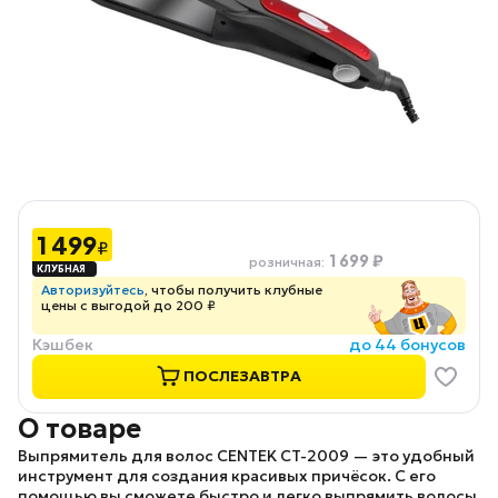
1 499
₽
1 699 ₽
розничная
:
Авторизуйтесь
, чтобы получить клубные
цены с выгодой до 200 ₽
Кэшбек
до 44 бонусов
ПОСЛЕЗАВТРА
О товаре
Выпрямитель для волос
CENTEK CT-2009
— это удобный
инструмент для создания красивых причёсок. С его
помощью вы сможете быстро и легко выпрямить волосы