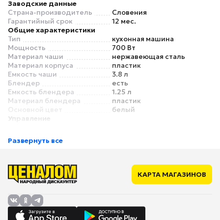
Заводские данные
Страна-производитель
Словения
Гарантийный срок
12 мес.
Общие характеристики
Тип
кухонная машина
Мощность
700 Вт
Материал чаши
нержавеющая сталь
Материал корпуса
пластик
Емкость чаши
3.8 л
Блендер
есть
Емкость блендера
1.25 л
Материал блендера
пластик
Основной цвет
белый
Управление
Управление
комбинированное
Режимы
Развернуть все
Количество скоростей
4
Насадки
Мясорубка
есть
Насадка для теста (крюк)
есть
КАРТА МАГАЗИНОВ
Насадка для взбивания
есть
(венчик)
Универсальный нож
нет
Соковыжималка
для цитрусовых
Мельничка
нет