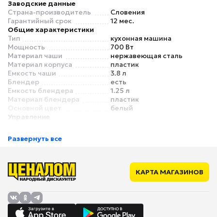
Заводские данные
Страна-производитель
Словения
Гарантийный срок
12 мес.
Общие характеристики
Тип
кухонная машина
Мощность
700 Вт
Материал чаши
нержавеющая сталь
Материал корпуса
пластик
Емкость чаши
3.8 л
Блендер
есть
Емкость блендера
1.25 л
Материал блендера
пластик
Основной цвет
белый
Управление
Управление
комбинированное
Режимы
Развернуть все
Количество скоростей
4
Насадки
Мясорубка
есть
Насадка для теста (крюк)
есть
КАРТА МАГАЗИНОВ
Насадка для взбивания
есть
(венчик)
Универсальный нож
нет
Соковыжималка
для цитрусовых
Мельничка
нет