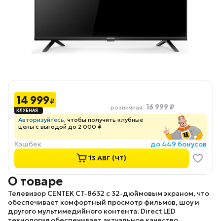
14 999
₽
16 999 ₽
розничная
:
Авторизуйтесь
, чтобы получить клубные
цены с выгодой до 2 000 ₽
Кэшбек
до 449 бонусов
13 АВГ (ЧТ)
О товаре
Телевизор
CENTEK CT-8632
с
32-дюймовым экраном, что
обеспечивает комфортный просмотр фильмов, шоу и
другого мультимедийного контента. Direct LED
технология обеспечивает актуальное качество