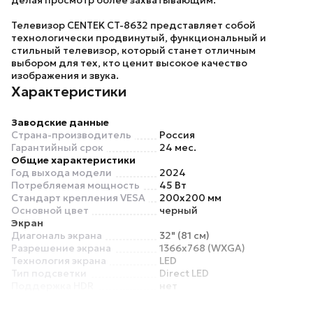
делая просмотр более захватывающим.
Телевизор
CENTEK CT-8632
представляет собой
технологически продвинутый, функциональный и
стильный телевизор, который станет отличным
выбором для тех, кто ценит высокое качество
изображения и звука.
Характеристики
Заводские данные
Страна-производитель
Россия
Гарантийный срок
24 мес.
Общие характеристики
Год выхода модели
2024
Потребляемая мощность
45 Вт
Стандарт крепления VESA
200x200 мм
Основной цвет
черный
Экран
Диагональ экрана
32" (81 см)
Разрешение экрана
1366x768 (WXGA)
Технология экрана
LED
Тип подсветки
Direct LED
Поддержка HDR
нет
Форматы HDR
нет
Частота обновления
60 Гц