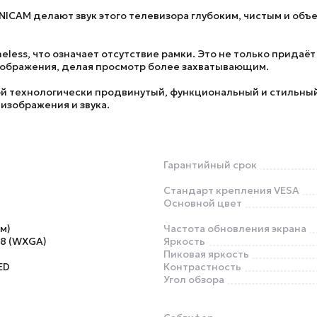
ICAM делают звук этого телевизора глубоким, чистым и об
eless, что означает отсутствие рамки. Это не только придаё
зображения, делая просмотр более захватывающим.
й технологически продвинутый, функциональный и стильный
 изображения и звука.
Гарантийный срок
Стандарт крепления VESA
Основной цвет
см)
Частота обновления экрана
8 (WXGA)
Яркость
Пиковая яркость
ED
Контрастность
Угол обзора