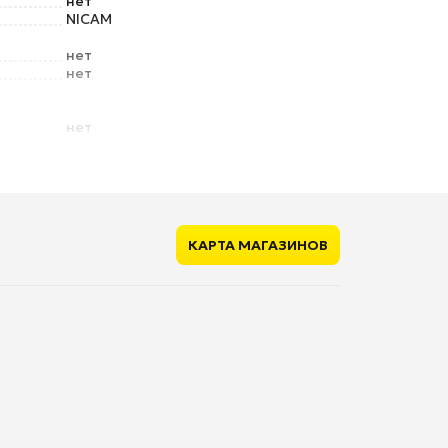
нет
NICAM
нет
нет
нет
нет
коаксиальный
есть
есть
КАРТА МАГАЗИНОВ
нет
нет
нет
нет