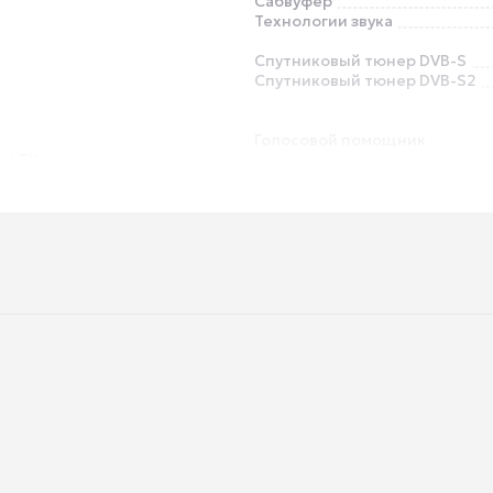
Сабвуфер
Технологии звука
Спутниковый тюнер DVB-S
Спутниковый тюнер DVB-S2
Голосовой помощник
rt TV
Экосистема Умного дома
Выход аудио S/PDIF
Выход на наушники
Слот CI / PCMCIA
Ethernet (LAN)
Поддержка Bluetooth
Функция TimeShift
Запись видео (PVR)
ная подставка, винты, пульт
арейки, инструкция,