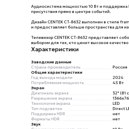
Аудиосистема мощностью 10 Вт и поддержка N
присутствия прямо в центре событий.
Дизайн
CENTEK CT-8632
выполнен в стиле fram
и предоставляет больше пространства для и
Телевизор
CENTEK CT-8632
представляет собо
выбором для тех, кто ценит высокое качество
Характеристики
Заводские данные
Страна-производитель
Россия
Общие характеристики
Год выхода модели
2024
Потребляемая мощность
45 Вт
Экран
Диагональ экрана
32" (81 
Разрешение экрана
1366x76
Технология экрана
LED
Тип подсветки
Direct L
Поддержка HDR
нет
Форматы HDR
нет
Звук