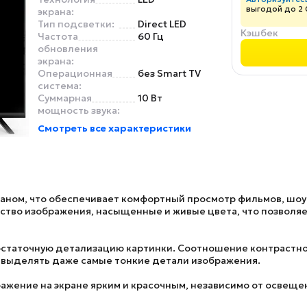
выгодой до 2
экрана:
Тип подсветки:
Direct LED
Кэшбек
Частота
60 Гц
обновления
экрана:
Операционная
без Smart TV
система:
Суммарная
10 Вт
мощность звука:
Смотреть все характеристики
ном, что обеспечивает комфортный просмотр фильмов, шоу и
ество изображения, насыщенные и живые цвета, что позволя
статочную детализацию картинки. Соотношение контрастнос
т выделять даже самые тонкие детали изображения.
ажение на экране ярким и красочным, независимо от освеще