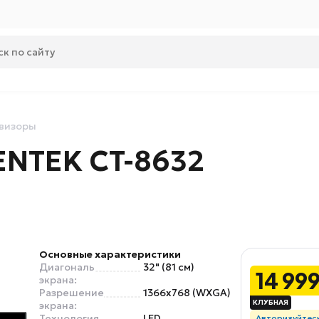
визоры
ENTEK CT-8632
Основные характеристики
Диагональ
32" (81 см)
14 99
экрана:
Разрешение
1366x768 (WXGA)
экрана:
Технология
LED
Авторизуйтес