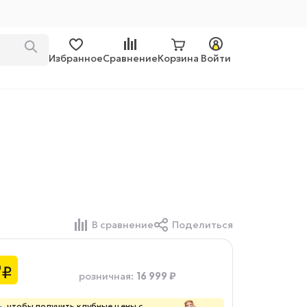
Избранное
Сравнение
Корзина
Войти
В сравнение
Поделиться
9
₽
16 999 ₽
розничная
:
ь
, чтобы получить клубные цены с