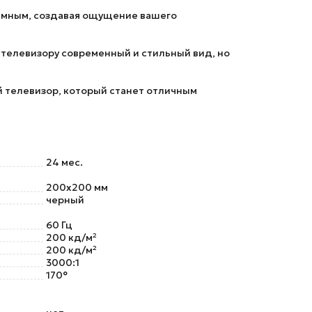
ъемным, создавая ощущение вашего
т телевизору современный и стильный вид, но
 телевизор, который станет отличным
24 мес.
200x200 мм
черный
60 Гц
200 кд/м²
200 кд/м²
3000:1
170°