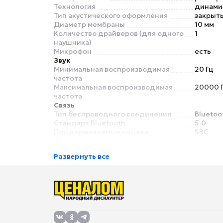
Технология
динами
Тип акустического оформления
закрыт
Диаметр мембраны
10 мм
Количество драйверов (для одного
1
наушника)
Микрофон
есть
Звук
Минимальная воспроизводимая
20 Гц
частота
Максимальная воспроизводимая
20000 
частота
Связь
Тип беспроводного соединения
Bluetoo
Стандарт Bluetooth
5.0
Поддерживаемые кодеки
SBC
Функции
Регулировка громкости
есть
Развернуть все
Сенсорное управление
нет
Система активного шумоподавления
нет
(ANC)
Подключение
Длина кабеля
нет
Особенности
Влагозащита
нет
Для спорта
нет