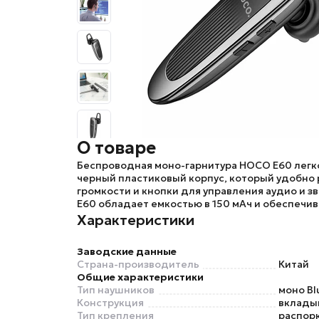
О товаре
Беспроводная моно-гарнитура
HOCO E60
легк
черный пластиковый корпус, который удобно р
громкости и кнопки для управления аудио и 
E60
обладает емкостью в 150 мАч и обеспечив
Характеристики
Заводские данные
Страна-производитель
Китай
Общие характеристики
Тип наушников
моно Bl
Конструкция
вклад
Тип крепления
распор