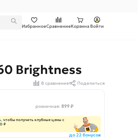
Избранное
Сравнение
Корзина
Войти
0 Brightness
В сравнение
Поделиться
899 ₽
розничная
:
ь
, чтобы получить клубные цены с
0 ₽
до 22 бонусов