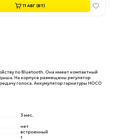
11 АВГ (ВТ)
йству по Bluetooth. Она имеет компактный
ладыша. На корпусе размещены регулятор
редачу голоса. Аккумулятор гарнитуры
HOCO
3 мес.
нет
встроенный
1