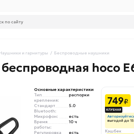
Наушники и гарнитуры
Беспроводные наушники
беспроводная hoco E6
Основные характеристики
Тип
распорки
749
₽
крепления:
Стандарт
5.0
Bluetooth:
Микрофон:
есть
Авторизуйтес
выгодой до 15
Время
10 ч
работы:
Кэшбек
Регулировка
есть