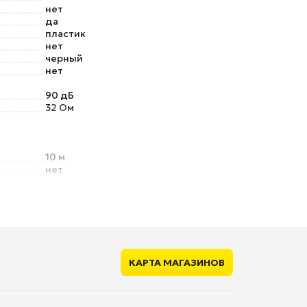
нет
да
пластик
нет
черный
нет
90 дБ
32 Ом
10 м
нет
ugh)
нет
нет
КАРТА МАГАЗИНОВ
нет
нет