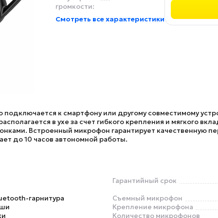
громкости:
Смотреть все характеристики
о подключается к смартфону или другому совместимому устро
асполагается в ухе за счет гибкого крепления и мягкого вк
звонками. Встроенный микрофон гарантирует качественную пе
ает до 10 часов автономной работы.
Гарантийный срок
uetooth-гарнитура
Съемный микрофон
ыши
Крепление микрофона
ки
Количество микрофонов