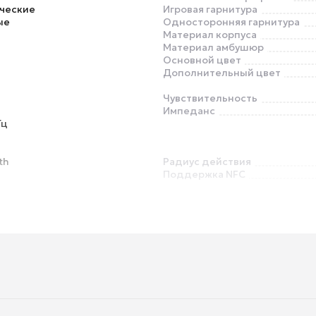
ческие
Игровая гарнитура
ые
Односторонняя гарнитура
Материал корпуса
Материал амбушюр
Основной цвет
Дополнительный цвет
Чувствительность
Импеданс
Гц
th
Радиус действия
Поддержка NFC
Прозрачный режим (Talk Thro
Управление со смартфона
Детский дизайн
Возможность проводного