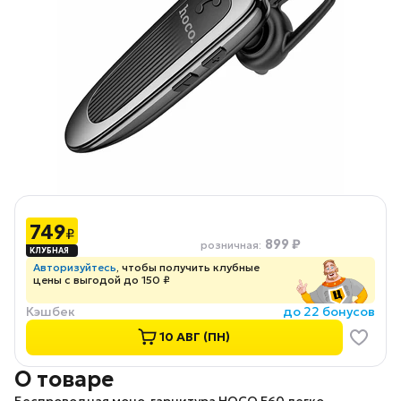
749
₽
899 ₽
розничная
:
Авторизуйтесь
, чтобы получить клубные
цены с выгодой до 150 ₽
Кэшбек
до 22 бонусов
10 АВГ (ПН)
О товаре