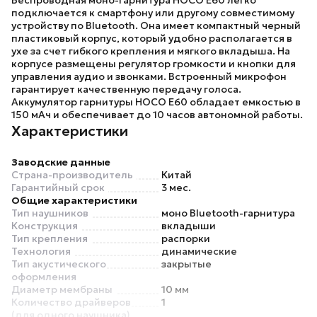
Беспроводная моно-гарнитура
HOCO E60
легко
подключается к смартфону или другому совместимому
устройству по Bluetooth. Она имеет компактный черный
пластиковый корпус, который удобно располагается в
ухе за счет гибкого крепления и мягкого вкладыша. На
корпусе размещены регулятор громкости и кнопки для
управления аудио и звонками. Встроенный микрофон
гарантирует качественную передачу голоса.
Аккумулятор гарнитуры
HOCO E60
обладает емкостью в
150 мАч и обеспечивает до 10 часов автономной работы.
Характеристики
Заводские данные
Страна-производитель
Китай
Гарантийный срок
3 мес.
Общие характеристики
Тип наушников
моно Bluetooth-гарнитура
Конструкция
вкладыши
Тип крепления
распорки
Технология
динамические
Тип акустического
закрытые
оформления
Диаметр мембраны
10 мм
Количество драйверов
1
(для одного наушника)