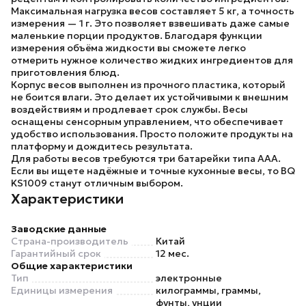
Максимальная нагрузка весов составляет 5 кг, а точность
измерения — 1 г. Это позволяет взвешивать даже самые
маленькие порции продуктов. Благодаря функции
измерения объёма жидкости вы сможете легко
отмерить нужное количество жидких ингредиентов для
приготовления блюд.
Корпус весов выполнен из прочного пластика, который
не боится влаги. Это делает их устойчивыми к внешним
воздействиям и продлевает срок службы. Весы
оснащены сенсорным управлением, что обеспечивает
удобство использования. Просто положите продукты на
платформу и дождитесь результата.
Для работы весов требуются три батарейки типа ААА.
Если вы ищете надёжные и точные кухонные весы, то
BQ
KS1009
станут отличным выбором.
Характеристики
Заводские данные
Страна-производитель
Китай
Гарантийный срок
12 мес.
Общие характеристики
Тип
электронные
Единицы измерения
килограммы, граммы,
фунты, унции