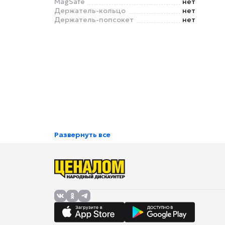
MagSafe
нет
Держатель-кольцо
нет
Держатель-попсокет
нет
Развернуть все