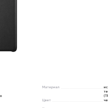
Материал
ис
те
ro
(T
Цвет
че