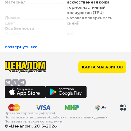
Материал
искусственная кожа,
термопластичный
полиуретан (TPU)
Дизайн
матовая поверхность
Цвет
синий
Особенности
MagSafe
нет
Держатель-кольцо
нет
Держатель-попсокет
нет
Развернуть все
Карман для пластиковых
есть
карт
Подставка
есть
Дополнительно
магнитная защелка
КАРТА МАГАЗИНОВ
Правила торговли (оферта)
Политика в отношении обработки персональных данных
Пользовательское соглашение
© «Ценалом», 2015-2026