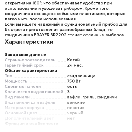
открытия на 180°, что обеспечивает удобство при
использовании и уходе за прибором. Кроме того,
сэндвичница оснащена съёмными пластинами, которые
легко мыть после использования.
Если вы ищете надёжный и функциональный прибор для
быстрого приготовления разнообразных блюд, то
сэндвичница
BRAYER BR2202
станет отличным выбором.
Характеристики
Заводские данные
Страна-производитель
Китай
Гарантийный срок
24 мес.
Общие характеристики
Тип
сэндвичница
Мощность
750 Вт
Съемные панели
есть
Количество видов панелей
3
Вид панели
вафли, гриль, сэндвичи
Вид панели для вафель
венские
Материал корпуса
пластик
Основной цвет
черный
Дополнительный цвет
нет
Функции и особенности
Регулировка температуры
нет