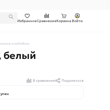
Избранное
Сравнение
Корзина
Войти
онные комбайны
 белый
В сравнение
Поделиться
тупен