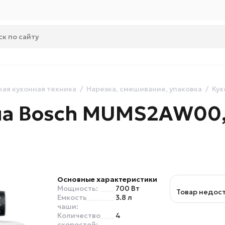
ая кухонная техника
Нарезка, смешивание, упаковка
Кух
на Bosch MUMS2AW00,
Основные характеристики
Мощность:
700 Вт
Товар недос
Емкость
3.8 л
чаши:
Количество
4
скоростей: