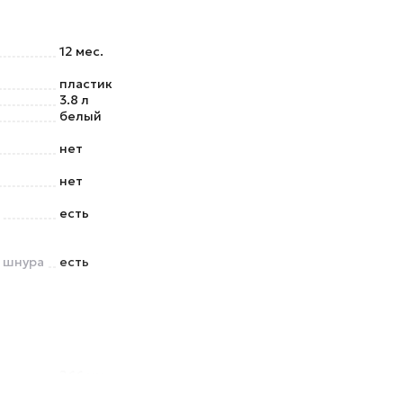
12 мес.
пластик
3.8 л
белый
нет
нет
есть
о шнура
есть
266 мм
3.8 кг