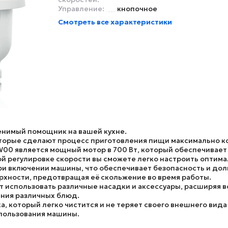
Управление:
кнопочное
Смотреть все характеристики
нимый помощник на вашей кухне.
торые сделают процесс приготовления пищи максимально к
W00
является мощный мотор в 700 Вт, который обеспечивает
й регулировке скорости вы сможете легко настроить оптим
и включении машины, что обеспечивает безопасность и дол
рхности, предотвращая её скольжение во время работы.
 использовать различные насадки и аксессуары, расширяя 
ния различных блюд.
, который легко чистится и не теряет своего внешнего вида
спользования машины.