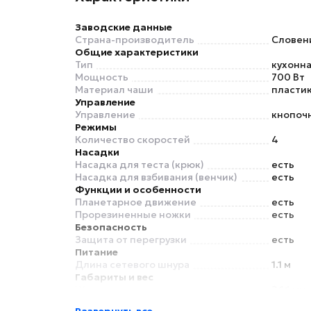
Заводские данные
Страна-производитель
Словен
Общие характеристики
Тип
кухонн
Мощность
700 Вт
Материал чаши
пласти
Управление
Управление
кнопоч
Режимы
Количество скоростей
4
Насадки
Насадка для теста (крюк)
есть
Насадка для взбивания (венчик)
есть
Функции и особенности
Планетарное движение
есть
Прорезиненные ножки
есть
Безопасность
Защита от перегрузки
есть
Питание
Длина сетевого шнура
1.1 м
Габариты и вес
Ширина
266 мм
Высота
277 мм