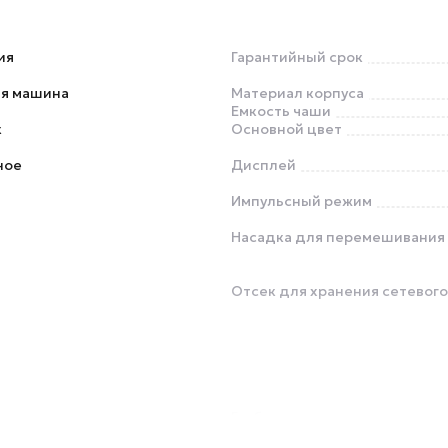
ия
Гарантийный срок
ая машина
Материал корпуса
Емкость чаши
к
Основной цвет
ное
Дисплей
Импульсный режим
Насадка для перемешивания
Отсек для хранения сетевог
Глубина
Вес