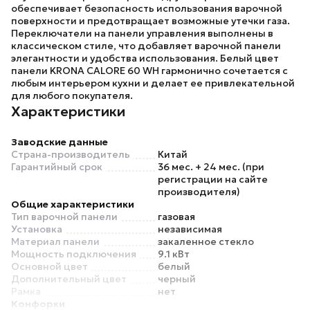
обеспечивает безопасность использования варочной
поверхности и предотвращает возможные утечки газа.
Переключатели на панели управления выполнены в
классическом стиле, что добавляет варочной панели
элегантности и удобства использования. Белый цвет
панели
KRONA CALORE 60 WH
гармонично сочетается с
любым интерьером кухни и делает ее привлекательной
для любого покупателя.
Характеристики
Заводские данные
Страна-производитель
Китай
Гарантийный срок
36 мес. + 24 мес. (при
регистрации на сайте
производителя)
Общие характеристики
Тип варочной панели
газовая
Установка
независимая
Материал панели
закаленное стекло
Мощность подключения
9.1 кВт
Основной цвет
белый
Дополнительный цвет
черный
Рамка
нет
Конфорки