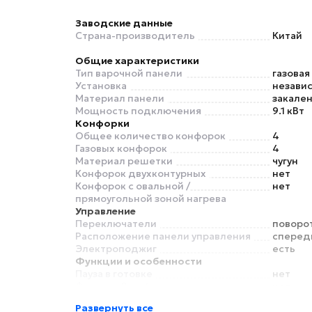
Заводские данные
Страна-производитель
Китай
Общие характеристики
Тип варочной панели
газовая
Установка
незави
Материал панели
закален
Мощность подключения
9.1 кВт
Конфорки
Общее количество конфорок
4
Газовых конфорок
4
Материал решетки
чугун
Конфорок двухконтурных
нет
Конфорок с овальной /
нет
прямоугольной зоной нагрева
Управление
Переключатели
поворо
Расположение панели управления
сперед
Электроподжиг
есть
Функции и особенности
Пауза в готовке
нет
Функция Booster
нет
Безопасность
Развернуть все
Индикатор остаточного тепла
нет