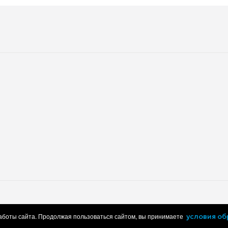
от детей)
Газ-контроль конфорок
без вилки
Высота встраивания
Высота
Вес
Высота упаковки
Вес в упаковке
работки персональных данных
Пользовательское соглашение
работы сайта. Продолжая пользоваться сайтом, вы принимаете
условия о