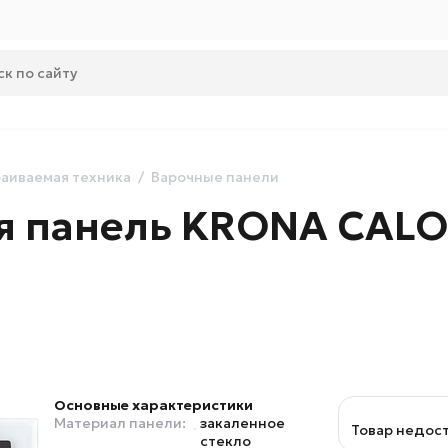
аиваемая техника
Варочные панели
ая панель KRONA CALO
Основные характеристики
Материал панели:
закаленное
Товар недос
стекло