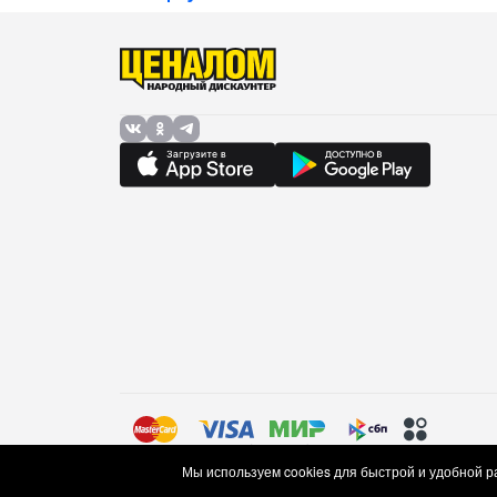
Защитное отключение конфорок
есть
Комплектация
Жиклеры для работы от газового
есть
баллона
Питание
Наличие кабеля питания/вилки
кабель 
Размеры для встраивания
Ширина встраивания
555 мм
Глубина встраивания
480 мм
Габариты и вес
Ширина
600 мм
Глубина
515 мм
Габариты и вес с учетом упаковки
Ширина упаковки
63 см
Глубина упаковки
60 см
Правила торговли (оферта)
Политика в отношении об
Мы используем cookies для быстрой и удобной 