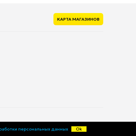
есть
КАРТА МАГАЗИНОВ
50 мм
58 мм
14.5 кг
15 см
15.8 кг
© «Ценалом», 2015-2026
бработки персональных данных
Ok