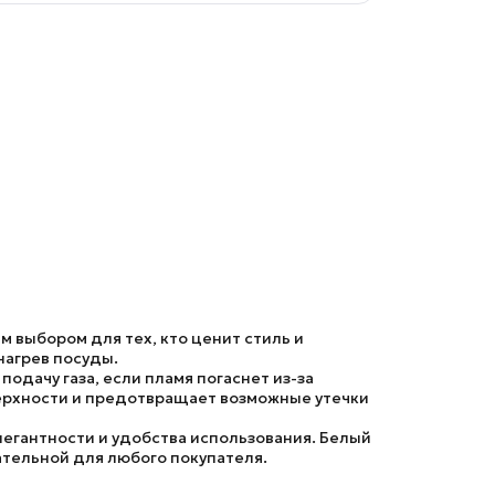
 выбором для тех, кто ценит стиль и
нагрев посуды.
одачу газа, если пламя погаснет из-за
верхности и предотвращает возможные утечки
легантности и удобства использования. Белый
ательной для любого покупателя.