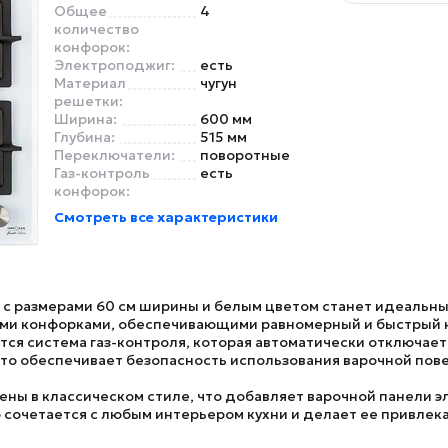
Общее
4
количество
конфорок:
Электроподжиг:
есть
Материал
чугун
решетки:
Ширина:
600 мм
Глубина:
515 мм
Переключатели:
поворотные
Газ-контроль
есть
конфорок:
Смотреть все характеристики
с размерами 60 см ширины и белым цветом станет идеальным
ыми конфорками, обеспечивающими равномерный и быстрый 
я система газ-контроля, которая автоматически отключает п
 Это обеспечивает безопасность использования варочной по
ны в классическом стиле, что добавляет варочной панели э
 сочетается с любым интерьером кухни и делает ее привлек