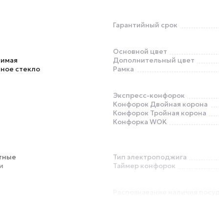
Гарантийный срок
Основной цвет
симая
Дополнительный цвет
ное стекло
Рамка
Экспресс-конфорок
Конфорок Двойная корона
Конфорок Тройная корона
Конфорка WOK
тные
Тип электроподжига
и
Таймер конфорок
Распознавание наличия посу
Автоматика закипания
Кнопка блокировки панели (