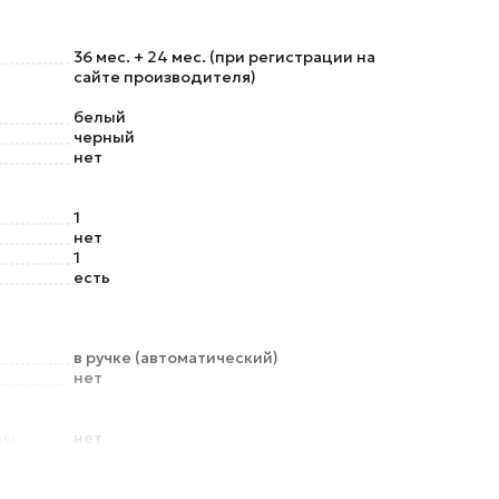
36 мес. + 24 мес. (при регистрации на
сайте производителя)
белый
черный
нет
1
нет
1
есть
в ручке (автоматический)
нет
ды
нет
нет
защита
нет