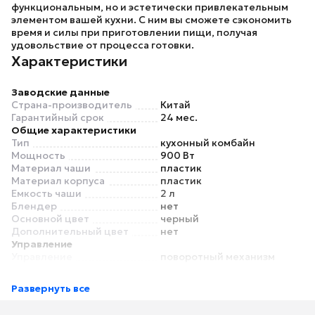
функциональным, но и эстетически привлекательным
элементом вашей кухни. С ним вы сможете сэкономить
время и силы при приготовлении пищи, получая
удовольствие от процесса готовки.
Характеристики
Заводские данные
Страна-производитель
Китай
Гарантийный срок
24 мес.
Общие характеристики
Тип
кухонный комбайн
Мощность
900 Вт
Материал чаши
пластик
Материал корпуса
пластик
Емкость чаши
2 л
Блендер
нет
Основной цвет
черный
Дополнительный цвет
нет
Управление
Управление
поворотный механизм
Дисплей
нет
Режимы
Развернуть все
Количество скоростей
2
Импульсный режим
есть