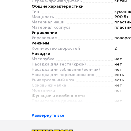
Страна-производитель
Китай
Общие характеристики
Тип
кухонн
Мощность
900 Вт
Материал чаши
пласти
Материал корпуса
пласти
Управление
Управление
поворо
Режимы
Количество скоростей
2
Насадки
Мясорубка
нет
Насадка для теста (крюк)
нет
Насадка для взбивания (венчик)
нет
Насадка для перемешивания
есть
Универсальный нож
есть
Соковыжималка
нет
Мельничка
нет
Функции и особенности
Планетарное движение
нет
Прорезиненные ножки
есть
Развернуть все
Безопасность
Защита от перегрузки
есть
Питание