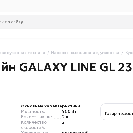
ая кухонная техника
Нарезка, смешивание, упаковка
Кух
йн GALAXY LINE GL 23
Основные характеристики
Мощность:
900 Вт
Товар недос
Емкость чаши:
2 л
Количество
2
скоростей:
Управление:
поворотный