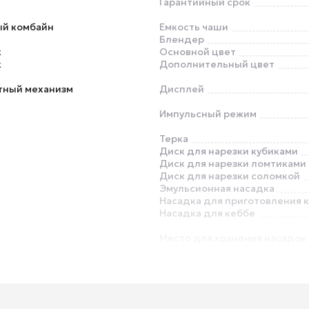
Гарантийный срок
ый комбайн
Емкость чаши
Блендер
к
Основной цвет
к
Дополнительный цвет
тный механизм
Дисплей
Импульсный режим
Терка
Диск для нарезки кубиками
Диск для нарезки ломтиками
Диск для нарезки соломкой
Эмульсионная насадка
Насадка для приготовления 
Насадка для кеббе
Место для хранения насадок 
аксессуаров
Отсек для хранения сетевог