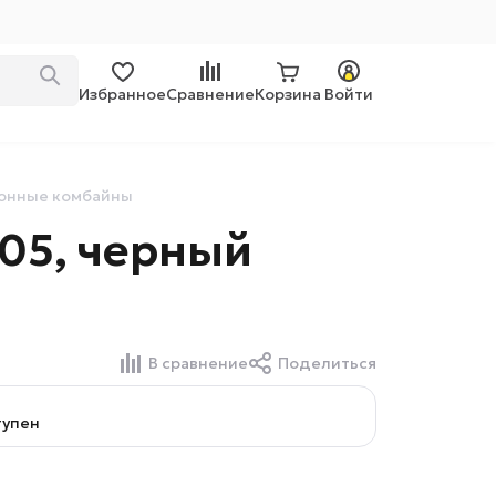
Избранное
Сравнение
Корзина
Войти
онные комбайны
05, черный
В сравнение
Поделиться
тупен