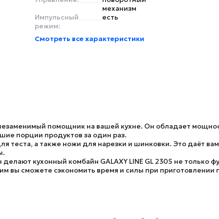
механизм
Импульсный
есть
режим:
Смотреть все характеристики
незаменимый помощник на вашей кухне. Он обладает мощнос
ьшие порции продуктов за один раз.
ля теста, а также ножи для нарезки и шинковки. Это даёт ва
ы.
н делают кухонный комбайн
GALAXY LINE GL 2305
не только ф
им вы сможете сэкономить время и силы при приготовлении 