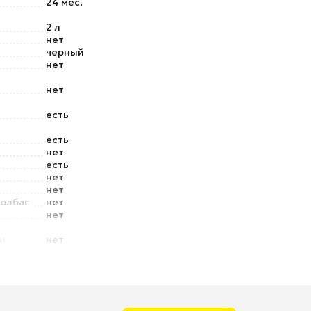
24 мес.
2 л
нет
черный
нет
нет
есть
есть
нет
есть
нет
нет
колбас
нет
нет
и
нет
о шнура
есть