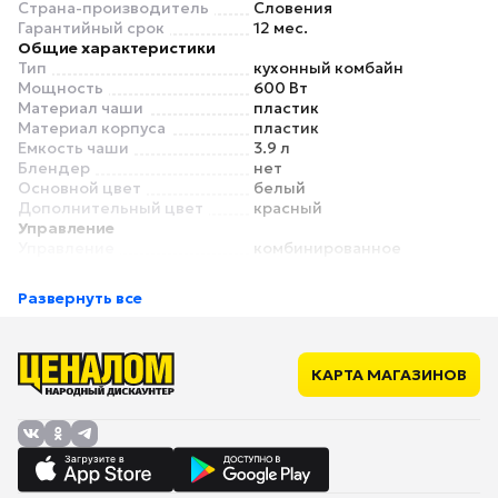
Страна-производитель
Словения
Гарантийный срок
12 мес.
Общие характеристики
Тип
кухонный комбайн
Мощность
600 Вт
Материал чаши
пластик
Материал корпуса
пластик
Емкость чаши
3.9 л
Блендер
нет
Основной цвет
белый
Дополнительный цвет
красный
Управление
Управление
комбинированное
Дисплей
нет
Режимы
Развернуть все
Количество скоростей
4
Насадки
Мясорубка
нет
Насадка для теста (крюк)
есть
КАРТА МАГАЗИНОВ
Насадка для взбивания
есть
(венчик)
Универсальный нож
нет
Соковыжималка
нет
Мельничка
нет
Терка
нет