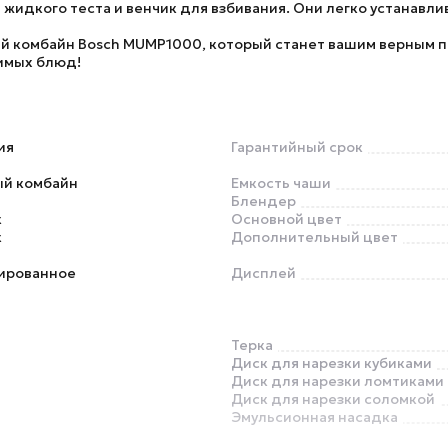
я жидкого теста и венчик для взбивания. Они легко устанавл
й комбайн Bosch MUMP1000
, который станет вашим верным 
имых блюд!
ия
Гарантийный срок
ый комбайн
Емкость чаши
Блендер
к
Основной цвет
к
Дополнительный цвет
ированное
Дисплей
Терка
Диск для нарезки кубиками
Диск для нарезки ломтиками
Диск для нарезки соломкой
Эмульсионная насадка