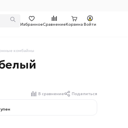
Избранное
Сравнение
Корзина
Войти
онные комбайны
 белый
В сравнение
Поделиться
тупен