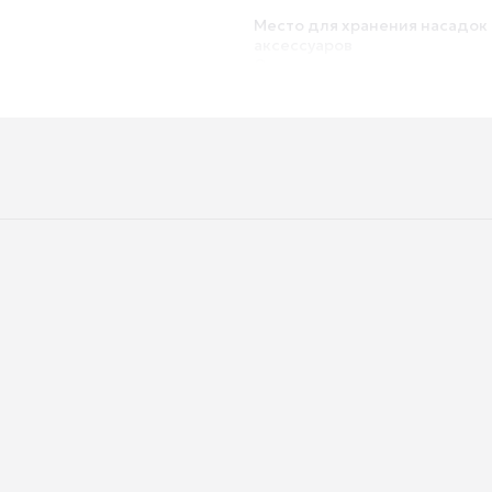
Место для хранения насадок 
аксессуаров
Отсек для хранения сетевог
Глубина
Вес